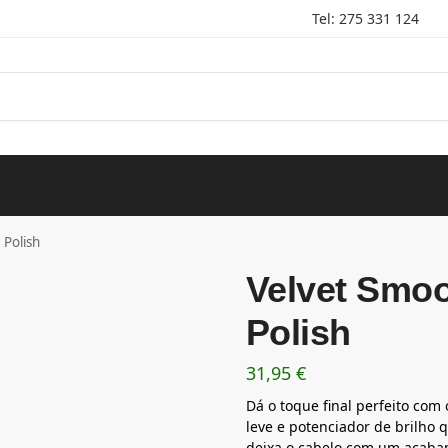
Tel: 275 331 124
 Polish
Velvet Smoo
Polish
31,95
€
Dá o toque final perfeito com
leve e potenciador de brilho qu
deixa o cabelo com um acabam