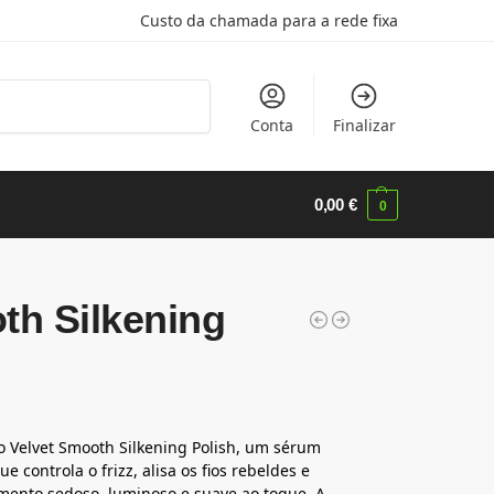
Custo da chamada para a rede fixa
Pesquisa
Conta
Finalizar
0,00
€
0
th Silkening
 o Velvet Smooth Silkening Polish, um sérum
e controla o frizz, alisa os fios rebeldes e
ento sedoso, luminoso e suave ao toque. A