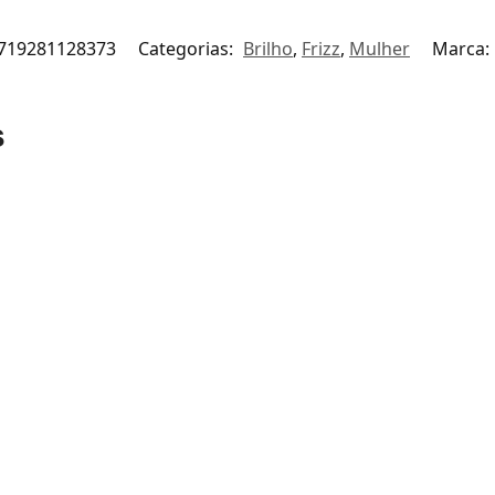
719281128373
Categorias:
Brilho
,
Frizz
,
Mulher
Marca:
s